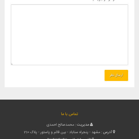
تماس با ما
مدیریت :
محمدصالح احمدی
آدرس :
مشهد - پنجراه سناباد - بین قائم و پاستور - پلاک 210