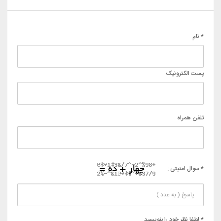
* نام
پست الکترونیک
تلفن همراه
* سوال امنیتی :
* لطفا نظر خود را بنویسید