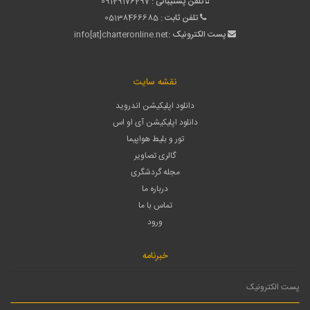
تلفن پشتیبانی :
09129176297
تلفن ثابت :
05138466685
پست الکترونیک :
info[at]charteronline.net
نقشه سایت
دانلود اپلیکیشن اندروید
دانلود اپلیکیشن آی او اس
تور و بلیط هواپیما
گالری تصاویر
مجله گردشگری
درباره ما
تماس با ما
ورود
خبرنامه