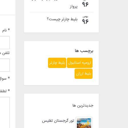
96
پرواز
بهمن
بلیط چارتر چیست؟
96
* نام
برچسب ها
تلفن ه
ارومیه استانبول
بلیط چارتر
بلیط ارزان
* سوال
* لطفا
جدیدترین ها
تور گرجستان تفلیس