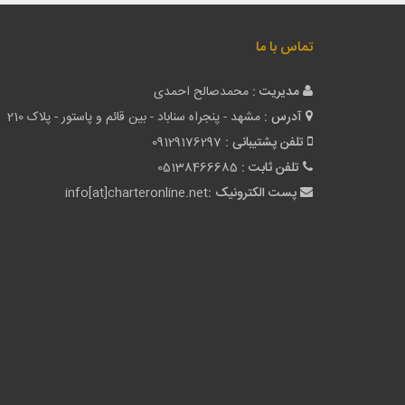
تماس با ما
مدیریت :
محمدصالح احمدی
آدرس :
مشهد - پنجراه سناباد - بین قائم و پاستور - پلاک 210
تلفن پشتیبانی :
09129176297
تلفن ثابت :
05138466685
پست الکترونیک :
info[at]charteronline.net