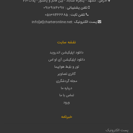
آدرس :
مشهد - پنجراه سناباد - بین قائم و پاستور - پلاک 210
تلفن پشتیبانی :
09129176297
تلفن ثابت :
05138466685
پست الکترونیک :
info[at]charteronline.net
نقشه سایت
دانلود اپلیکیشن اندروید
دانلود اپلیکیشن آی او اس
تور و بلیط هواپیما
گالری تصاویر
مجله گردشگری
درباره ما
تماس با ما
ورود
خبرنامه