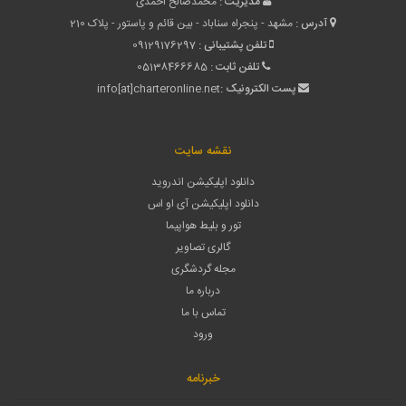
مدیریت :
محمدصالح احمدی
آدرس :
مشهد - پنجراه سناباد - بین قائم و پاستور - پلاک 210
تلفن پشتیبانی :
09129176297
تلفن ثابت :
05138466685
پست الکترونیک :
info[at]charteronline.net
نقشه سایت
دانلود اپلیکیشن اندروید
دانلود اپلیکیشن آی او اس
تور و بلیط هواپیما
گالری تصاویر
مجله گردشگری
درباره ما
تماس با ما
ورود
خبرنامه