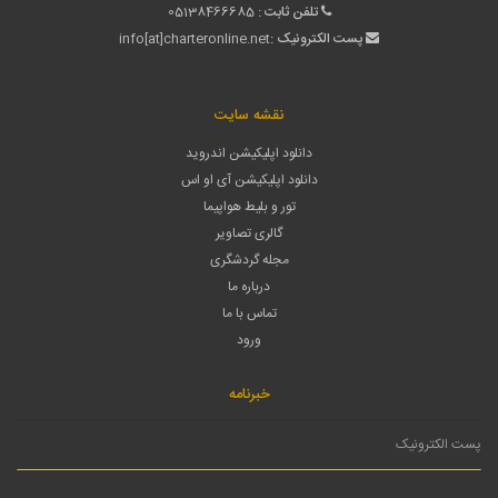
تلفن ثابت :
05138466685
پست الکترونیک :
info[at]charteronline.net
نقشه سایت
دانلود اپلیکیشن اندروید
دانلود اپلیکیشن آی او اس
تور و بلیط هواپیما
گالری تصاویر
مجله گردشگری
درباره ما
تماس با ما
ورود
خبرنامه