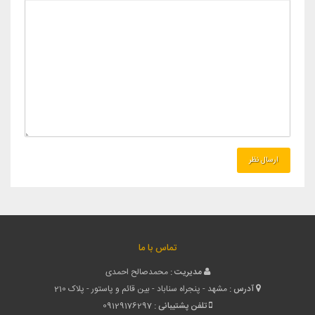
تماس با ما
مدیریت :
محمدصالح احمدی
آدرس :
مشهد - پنجراه سناباد - بین قائم و پاستور - پلاک 210
تلفن پشتیبانی :
09129176297