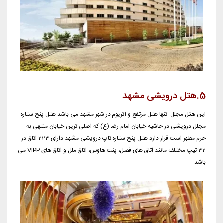
5.هتل درویشی مشهد
این هتل مجلل تنها هتل مرتفع و آتریوم در شهر مشهد می باشد.هتل پنج ستاره
مجلل درویشی در حاشیه خیابان امام رضا (ع) که اصلی ترین خیابان منتهی به
حرم مطهر است قرار دارد.هتل پنج ستاره تاپ درویشی مشهد دارای 223 اتاق در
32 تیپ مختلف مانند اتاق های فصل، پنت هاوس، اتاق ملل و اتاق های VIPP می
باشد.