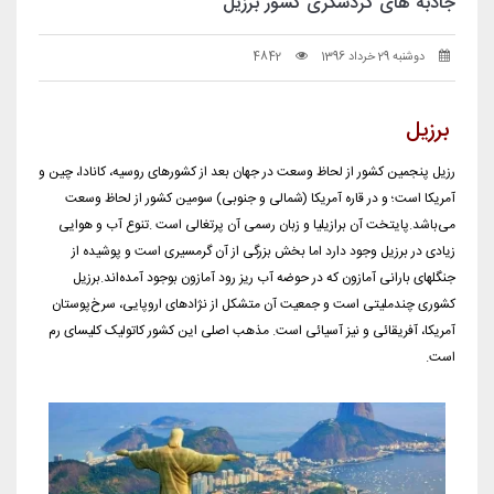
جاذبه های گردشگری کشور برزیل
دوشنبه 29 خرداد 1396
4842
برزیل
رزیل پنجمین کشور از لحاظ وسعت در جهان بعد از کشورهای روسیه، کانادا، چین و
آمریکا است؛ و در قاره آمریکا (شمالی و جنوبی) سومین کشور از لحاظ وسعت
می‌باشد.پایتخت آن برازیلیا و زبان رسمی آن پرتغالی است .تنوع آب و هوایی
زیادی در برزیل وجود دارد اما بخش بزرگی از آن گرمسیری است و پوشیده از
جنگلهای بارانی آمازون که در حوضه آب ریز رود آمازون بوجود آمده‌اند.برزیل
کشوری چندملیتی است و جمعیت آن متشکل از نژادهای اروپایی، سرخ‌پوستان
آمریکا، آفریقائی و نیز آسیائی است. مذهب اصلی این کشور کاتولیک کلیسای رم
است.