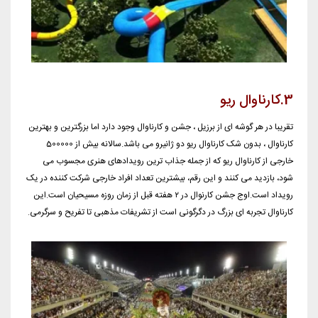
3.کارناوال ریو
تقریبا در هر گوشه ای از برزیل ، جشن و کارناوال وجود دارد اما بزرگترین و بهترین
کارناوال ، بدون شک کارناوال ریو دو ژانیرو می باشد.سالانه بیش از 500000
خارجی از کارناوال ریو که از جمله جذاب ترین رویدادهای هنری مجسوب می
شود، بازدید می کنند و این رقم، بیشترین تعداد افراد خارجی شرکت کننده در یک
رویداد است.اوج جشن کارنوال در ۲ هفته قبل از زمان روزه مسیحیان است.این
کارناوال تجربه ای بزرگ در دگرگونی است از تشریفات مذهبی تا تفریح و سرگرمی.