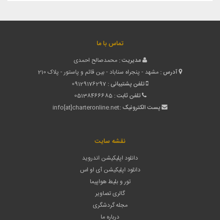
تماس با ما
مدیریت :
محمدصالح احمدی
آدرس :
مشهد - پنجراه سناباد - بین قائم و پاستور - پلاک 210
تلفن پشتیبانی :
09129176297
تلفن ثابت :
05138466685
پست الکترونیک :
info[at]charteronline.net
نقشه سایت
دانلود اپلیکیشن اندروید
دانلود اپلیکیشن آی او اس
تور و بلیط هواپیما
گالری تصاویر
مجله گردشگری
درباره ما