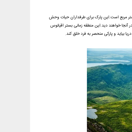
ن پارک کوهستانی در ساحل غربی نیوفاندلند واقع شده و دارای مساحت 1805متر مربع است.این پارک برای طرفداران حیات وحش
در آنجا خواهند دید.این منطقه زمانی بستر اقیانوس
یا بیاید و پارکی منحصر به فرد خلق کند.