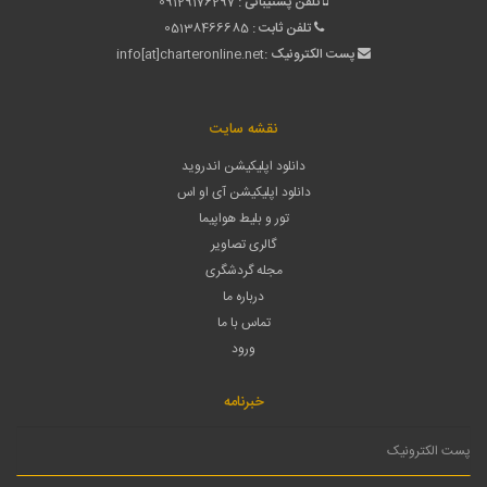
تلفن پشتیبانی :
09129176297
تلفن ثابت :
05138466685
پست الکترونیک :
info[at]charteronline.net
نقشه سایت
دانلود اپلیکیشن اندروید
دانلود اپلیکیشن آی او اس
تور و بلیط هواپیما
گالری تصاویر
مجله گردشگری
درباره ما
تماس با ما
ورود
خبرنامه