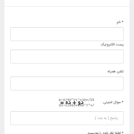
* نام
پست الکترونیک
تلفن همراه
* سوال امنیتی :
* لطفا نظر خود را بنویسید