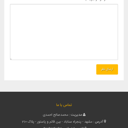
تماس با ما
مدیریت :
محمدصالح احمدی
آدرس :
مشهد - پنجراه سناباد - بین قائم و پاستور - پلاک 210