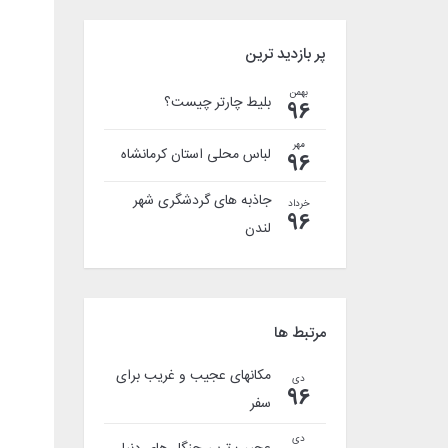
پر بازدید ترین
بهمن
بلیط چارتر چیست؟
96
مهر
لباس محلی استان کرمانشاه
96
جاذبه های گردشگری شهر
خرداد
96
لندن
مرتبط ها
مکانهای عجیب و غریب برای
دی
96
سفر
دی