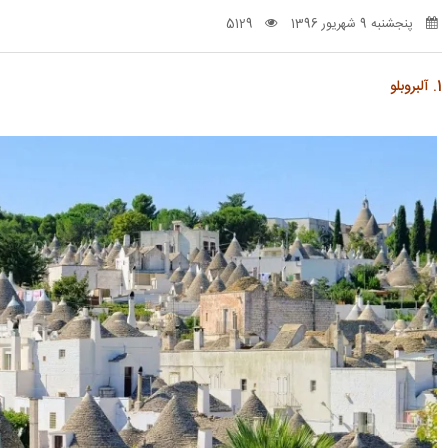
پنجشنبه 9 شهریور 1396
5129
1. آلبروبلو