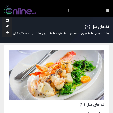
غذاهای ملل (2)
چارتر آنلاین | بلیط چارتر ، بلیط هواپیما ، خرید بلیط ، پرواز چارتر
مجله گردشگری
آشپز
غذاهای ملل (2)