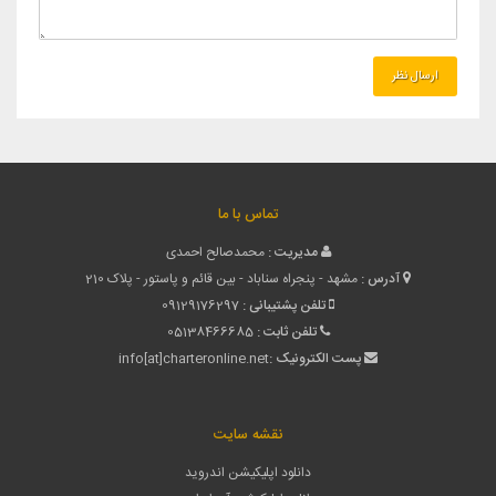
تماس با ما
مدیریت :
محمدصالح احمدی
آدرس :
مشهد - پنجراه سناباد - بین قائم و پاستور - پلاک 210
تلفن پشتیبانی :
09129176297
تلفن ثابت :
05138466685
پست الکترونیک :
info[at]charteronline.net
نقشه سایت
دانلود اپلیکیشن اندروید