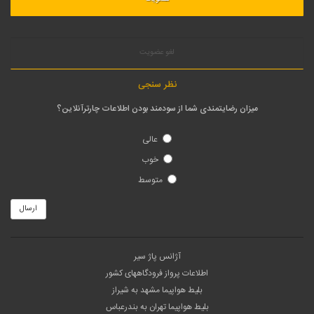
لغو عضویت
نظر سنجی
میزان رضایتمندی شما از سودمند بودن اطلاعات چارترآنلاین؟
عالی
خوب
متوسط
ارسال
آژانس پاژ سیر
اطلاعات پرواز فرودگاههای کشور
بلیط هواپیما مشهد به شیراز
بلیط هواپیما تهران به بندرعباس