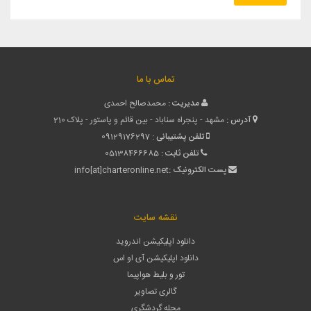
تماس با ما
مدیریت :
محمدصالح احمدی
آدرس :
مشهد - پنجراه سناباد - بین قائم و پاستور - پلاک 210
تلفن پشتیبانی :
09129176297
تلفن ثابت :
05138466685
پست الکترونیک :
info[at]charteronline.net
نقشه سایت
دانلود اپلیکیشن اندروید
دانلود اپلیکیشن آی او اس
تور و بلیط هواپیما
گالری تصاویر
مجله گردشگری