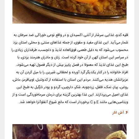
قلیه کدو، غذایی سرشار از آنتی اکسیدان و در واقع نوعی خوراکی ضد سرطان به
شمار می‌آید. این غذای مفید و مقوی، از جمله غذاهای سنتی و محلی استان یزد
محسوب می‌شود که به دلیل طعمی فوق‌العاده لذیذ و دلچسب، طرفداران زیادی را
در سراسر این استان کهن از آن خود کرده است. زنان و مادران هنرمند یزدی، با
طبخ این غذای لذیذ که معمولا در فصل پاییز بیش از دیگر فصول تهیه می‌شود،
افراد خانواده را در کنار یکدیگر گرد آورده و لحظاتی شیرین را با میل کردن آن به
عزیزانشان هدیه می‌‌کنند. مردم این استان با استفاده از کدوتنبل، لوبیاقرمز، ماش،
روغن، پیاز، نمک، فلفل، زردچوبه، شکر، دارچین، گردو و پودر نارگیل به طبخ این
غذای اصیل می‌پردازند. این غذا بهترین گزینه برای درمان سرماخوردگی است و از
ویتامین‌هایی مانند E و C برخوردار است که مانع شیوع آنفلوآنزا خواهد شد.
4. آش انار