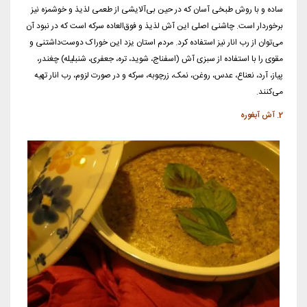
ساده و با روش طبخی آسان که در حین بی‌آلایشی از طعمی لذیذ و خوشمزه نیز
برخوردار است. چاشنی اصلی این آش لذیذ و فوق‌العاده سرکه است که در نبود آن
می‌توان از رب انار نیز استفاده کرد. مردم استان یزد این خوراک دوست‌داشتنی و
مقوی را با استفاده از سبزی آش (اسفناج، شوید، تره، جعفری، شنبلیله) چغندر،
پیاز، آرد، نعناع، عدس، روغن، نمک، زرچوبه، سرکه و در صورت لزوم، رب انار تهیه
می‌کنند.
2. آش آبغوره