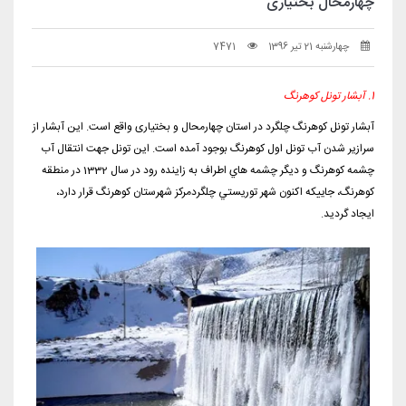
چهارمحال بختیاری
چهارشنبه 21 تیر 1396
7471
1. آبشار تونل کوهرنگ
آبشار تونل کوهرنگ چلگرد در استان چهارمحال و بختیاری واقع است. اين آبشار از
سرازير شدن آب تونل اول كوهرنگ بوجود آمده است. اين تونل جهت انتقال آب
چشمه كوهرنگ و ديگر چشمه هاي اطراف به زاينده رود در سال 1332 در منطقه
كوهرنگ، جاييكه اكنون شهر توريستي چلگردمركز شهرستان كوهرنگ قرار دارد،
ايجاد گرديد.