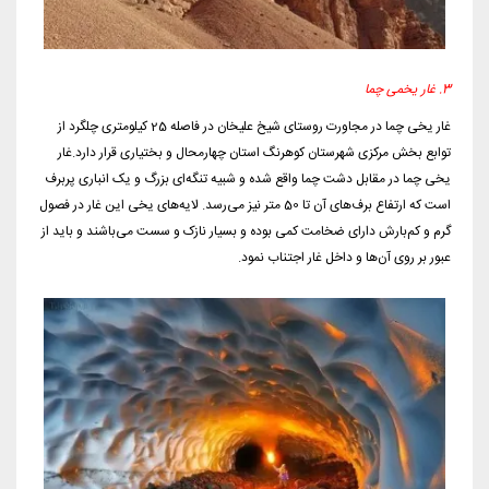
3. غار یخمی چما
غار یخی چما در مجاورت روستای شیخ علیخان در فاصله 25 کیلومتری چلگرد از
توابع بخش مرکزی شهرستان کوهرنگ استان چهارمحال و بختیاری قرار دارد.غار
یخی چما در مقابل دشت چما واقع شده و شبیه تنگه‌ای بزرگ و یک انباری پربرف
است که ارتفاع برف‌های آن تا 50 متر نیز می‌رسد. لایه‌های یخی این غار در فصول
گرم و کم‌بارش دارای ضخامت کمی بوده و بسیار نازک و سست می‌باشند و باید از
عبور بر روی آن‌ها و داخل غار اجتناب نمود.