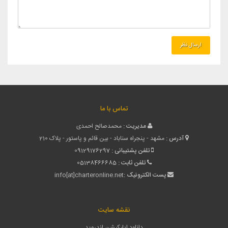
تماس با ما
مدیریت :
محمدصالح احمدی
آدرس :
مشهد - پنجراه سناباد - بین قائم و پاستور - پلاک 210
تلفن پشتیبانی :
09129176297
تلفن ثابت :
05138466685
پست الکترونیک :
info[at]charteronline.net
نقشه سایت
دانلود اپلیکیشن اندروید