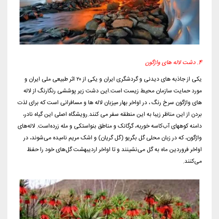
4. دشت لاله های واژگون
یکی از جاذبه های دیدنی و گردشگری ایران و یکی از ۲۰ اثر طبیعی ملی ایران و
مورد حمایت سازمان محیط زیست است.این دشت زیر پوششی رنگارنگ از لاله
های واژگون سرخ رنگ ، در اواخر بهار میزبان لاله ها و مسافرانی است که برای لذت
بردن از این مناظر زیبا به این منطقه سفر می کنند.رویشگاه اصلی این گیاه نادر،
دامنه کوههای آب‌کاسه خوربه، گرگانک و مناطق بنواستکی و مله زرده‌است. لاله‌های
واژگون، که در زبان محلی گل بگریو (گل گریان) و اشک مریم نامیده می‌شوند، در
اواخر فروردین ماه به گل می‌نشینند و تا اواخر اردیبهشت گل‌های خود را حفظ
می‌کنند.