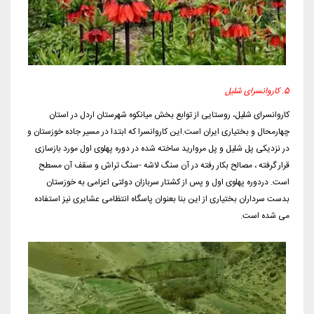
5. کاروانسرای شلیل
کاروانسرای شلیل، روستایی از توابع بخش میانکوه شهرستان اردل در استان
چهارمحال و بختیاری ایران است.این کاروانسرا که ابتدا در مسیر جاده خوزستان و
در نزدیکی پل شلیل و پل مروارید ساخته شده در دوره پهلوی اول مورد بازسازی
قرار گرفته ، مصالح بکار رفته در آن سنگ لاشه -سنگ تراش و سقف آن مسطح
است. دردوره پهلوی اول و پس از کشتار سربازان دولتی اعزامی به خوزستان
بدست سرداران بختیاری از این بنا بعنوان پاسگاه انتظامی عشایری نیز استفاده
می شده است.