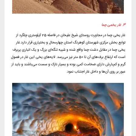
3. غار یخمی چما
غار یخی چما در مجاورت روستای شیخ علیخان در فاصله 25 کیلومتری چلگرد از
توابع بخش مرکزی شهرستان کوهرنگ استان چهارمحال و بختیاری قرار دارد.غار
یخی چما در مقابل دشت چما واقع شده و شبیه تنگه‌ای بزرگ و یک انباری پربرف
است که ارتفاع برف‌های آن تا 50 متر نیز می‌رسد. لایه‌های یخی این غار در فصول
گرم و کم‌بارش دارای ضخامت کمی بوده و بسیار نازک و سست می‌باشند و باید از
عبور بر روی آن‌ها و داخل غار اجتناب نمود.