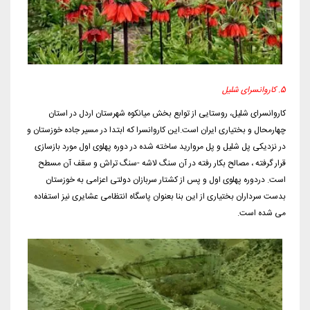
5. کاروانسرای شلیل
کاروانسرای شلیل، روستایی از توابع بخش میانکوه شهرستان اردل در استان
چهارمحال و بختیاری ایران است.این کاروانسرا که ابتدا در مسیر جاده خوزستان و
در نزدیکی پل شلیل و پل مروارید ساخته شده در دوره پهلوی اول مورد بازسازی
قرار گرفته ، مصالح بکار رفته در آن سنگ لاشه -سنگ تراش و سقف آن مسطح
است. دردوره پهلوی اول و پس از کشتار سربازان دولتی اعزامی به خوزستان
بدست سرداران بختیاری از این بنا بعنوان پاسگاه انتظامی عشایری نیز استفاده
می شده است.