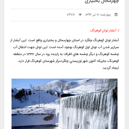
چهارمحال بختیاری
چهارشنبه 21 تیر 1396
7477
1. آبشار تونل کوهرنگ
آبشار تونل کوهرنگ چلگرد در استان چهارمحال و بختیاری واقع است. اين آبشار از
سرازير شدن آب تونل اول كوهرنگ بوجود آمده است. اين تونل جهت انتقال آب
چشمه كوهرنگ و ديگر چشمه هاي اطراف به زاينده رود در سال 1332 در منطقه
كوهرنگ، جاييكه اكنون شهر توريستي چلگردمركز شهرستان كوهرنگ قرار دارد،
ايجاد گرديد.