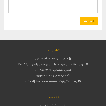
تماس با ما
مدیریت :
محمدصالح احمدی
آدرس :
مشهد - پنجراه سناباد - بین قائم و پاستور - پلاک 210
تلفن پشتیبانی :
09129176297
تلفن ثابت :
05138466685
پست الکترونیک :
info[at]charteronline.net
نقشه سایت
دانلود اپلیکیشن اندروید