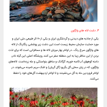
4. دشت لاله های واژگون
یکی از جاذبه های دیدنی و گردشگری ایران و یکی از ۲۰ اثر طبیعی ملی ایران و
مورد حمایت سازمان محیط زیست است.این دشت زیر پوششی رنگارنگ از لاله
های واژگون سرخ رنگ ، در اواخر بهار میزبان لاله ها و مسافرانی است که برای لذت
بردن از این مناظر زیبا به این منطقه سفر می کنند.رویشگاه اصلی این گیاه نادر،
دامنه کوههای آب‌کاسه خوربه، گرگانک و مناطق بنواستکی و مله زرده‌است. لاله‌های
واژگون، که در زبان محلی گل بگریو (گل گریان) و اشک مریم نامیده می‌شوند، در
اواخر فروردین ماه به گل می‌نشینند و تا اواخر اردیبهشت گل‌های خود را حفظ
می‌کنند.