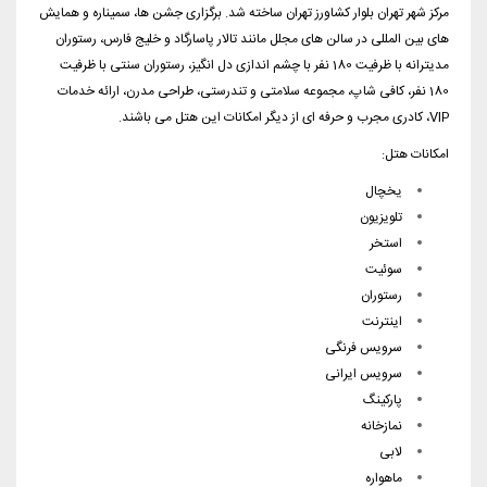
مرکز شهر تهران بلوار کشاورز تهران ساخته شد. برگزاری جشن ها، سمیناره و همایش
های بین المللی در سالن های مجلل مانند تالار پاسارگاد و خلیج فارس، رستوران
مدیترانه با ظرفیت 180 نفر با چشم اندازی دل انگیز، رستوران سنتی با ظرفیت
180 نفر، کافی شاپ، مجموعه سلامتی و تندرستی، طراحی مدرن، ارائه خدمات
VIP، کادری مجرب و حرفه ای از دیگر امکانات این هتل می باشند.
امکانات هتل:
یخچال
تلویزیون
استخر
سوئیت
رستوران
اینترنت
سرویس فرنگی
سرویس ایرانی
پارکینگ
نمازخانه
لابی
ماهواره