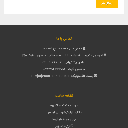
تماس با ما
مدیریت :
محمدصالح احمدی
آدرس :
مشهد - پنجراه سناباد - بین قائم و پاستور - پلاک 210
تلفن پشتیبانی :
09129176297
تلفن ثابت :
05138466685
پست الکترونیک :
info[at]charteronline.net
نقشه سایت
دانلود اپلیکیشن اندروید
دانلود اپلیکیشن آی او اس
تور و بلیط هواپیما
گالری تصاویر