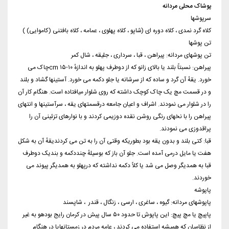
پوشاک محلی مردانه
سرپوشها
کلاه گرد نمدی ، کلاه دوره ای (شاپو ، کلاه پهلوی ، عمامه ، کلاه بافتنی (کاموایی) )
تن پوشها
تن پوشهای مردانه: پیراهن ، قبا ، سرداری ، جلیقه ، شال کمر
پیراهن: نسبتاً بلند یا بالای زانو که از دوطرف پهلو به اندازهٔ cm ۱۵-۱۰چاک می
خورد. یقهٔ آن گرد و ساده که از سرشانه یا جلو دکمه می خورد. آستینها گشاد و بلند
و در قسمت مچ یک چاک کوچک داشته که روی شلوار میافتاده است. هنگام کار آن
را در شلوار می نمودند. اشراف و اعیان جامعه درقسمتهای یقه ، سرآستینها و انتهای
پیراهن را با نخهای رنگی روشن نقده دوزیمی کردند و با نوارهای تزئینی آن را
پراقدوزی می نمودند.
قبا: کتی بلند و بدون یقه بود بطوریکه وقتی آن را به تن می کردندیقهٔ آن به شکل
هفت یا مایل درمی آمده است. جلو آن باز که بوسیلهٔ چنددکمه و بندیک دوطرف
قبا به همدیگر وصل می شد یا کلاً دکمه نداشته که درپهلو به همدیگر پیوند می
خوردند.
پاپوشه
پاپوشهای مردانه: گیوه ، ساغری ، ارسی ، زنگال ، قندر ، شاپسند
پاپیچ یا مچ پیچ: این پاپوش تا حدود ۵۰ سال پیش در کرمان رایج بودهو به غیر
از نظامیان که همیشه استفاده می کردند ، عامه مردم در زمستانهایا در هنگام