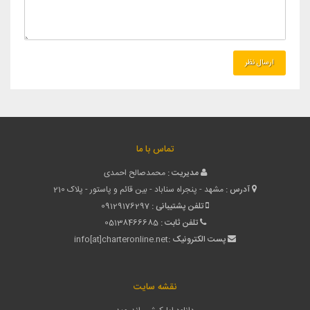
تماس با ما
مدیریت :
محمدصالح احمدی
آدرس :
مشهد - پنجراه سناباد - بین قائم و پاستور - پلاک 210
تلفن پشتیبانی :
09129176297
تلفن ثابت :
05138466685
پست الکترونیک :
info[at]charteronline.net
نقشه سایت