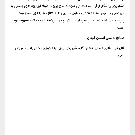
کشاورزی یا شکار از آن استفاده کی نمودند. مچ پیچها اصولاً ازپارچه های پشمی و
ابریشمی به عرض cm ۱۵-۱۰و به طول تقریبی m ۵-۴از مچ پاتا زیر خم زانوها
پیچیده می شده است. در سیرجان به پاتو و در بینزرتشتیان به پاتابه معروف بوده
است.
صنایع دستی استان کرمان
قالیبافی ، قالیچه های افشار ، گلیم شیریکی پیچ ، پته دوزی ، شال بافی ، عریض
بافی