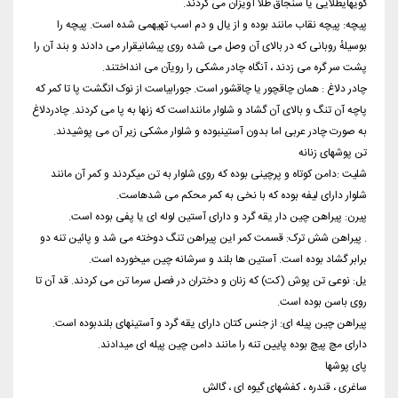
گویهایطلایی یا سنجاق طلا آویزان می کردند.
پیچه: پیچه نقاب مانند بوده و از یال و دم اسب تهیهمی شده است. پیچه را
بوسیلهٔ روبانی که در بالای آن وصل می شده روی پیشانیقرار می دادند و بند آن را
پشت سر گره می زدند ، آنگاه چادر مشکی را رویآن می انداختند.
چادر دلاغ : همان چاقچور یا چاقشور است. جورابیاست از نوک انگشت پا تا کمر که
پاچه آن تنگ و بالای آن گشاد و شلوار ماننداست که زنها به پا می کردند. چادردلاغ
به صورت چادر عربی اما بدون آستینبوده و شلوار مشکی زیر آن می پوشیدند.
تن پوشهای زنانه
شلیت :دامن کوتاه و پرچینی بوده که روی شلوار به تن میکردند و کمر آن مانند
شلوار دارای لیفه بوده که با نخی به کمر محکم می شدهاست.
پیرن: پیراهن چین دار یقه گرد و دارای آستین لوله ای یا پفی بوده است.
. پیراهن شش ترک: قسمت کمر این پیراهن تنگ دوخته می شد و پائین تنه دو
برابر گشاد بوده است. آستین ها بلند و سرشانه چین میخورده است.
یل: نوعی تن پوش (کت) که زنان و دختران در فصل سرما تن می کردند. قد آن تا
روی باسن بوده است.
پیراهن چین پیله ای: از جنس کتان دارای یقه گرد و آستینهای بلندبوده است.
دارای مچ پیچ بوده پایین تنه را مانند دامن چین پیله ای میدادند.
پای پوشها
ساغری ، قندره ، کفشهای گیوه ای ، گالش