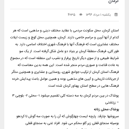
کرمان
یکشنبه 1 مرداد 1396
4235
استان کرمان، محل سکونت مردمی با عقاید مختلف دینی و مذهبی است که هر
کدام از آنها آیین و مراسم خاصی دارند. کرمان، همچنین محل کوچ و زیست ایلات
مختلف عشایری است که فرهنگ آنها با فرهنگ شهری اختلاف اساسی دارد. به
طور کلی، فرهنگ منطقهٔ کرمان بر بنیاد دو عامل شکل گرفته است. از یک سو
شرایط طبیعی و از سوی دیگر تاریخ پرفراز و نشیب این منطقه است که در مجموع
به عادت قناعت و صبوری مردم منجر شده است. این همه بدین معناست که
فرهنگ استان کرمان از ترکیب جوامع شهری، روستایی و عشایری و همچنین متأثر
از جریانات تاریخی و آیین های مذهبی بوده و همین عوامل باعث پیدایش خرده
فرهنگ هایی در سطح استان پهناور کرمان شده است.
پوشاک در بین مردم کرمان به سه دسته کلی تقسیم میشود ۱- محلی ۲- بلوچی ۳
– زرتشتی
پوشاک محلی زنانه
سرپوشها: چارقد: پارچه ایست چهارگوش که آن را به صورت سه گوش تا کردهو
بوسیله سنجاق قفلی زیر گلو محکم می شود. افراد غنی به سنجاق قفلی