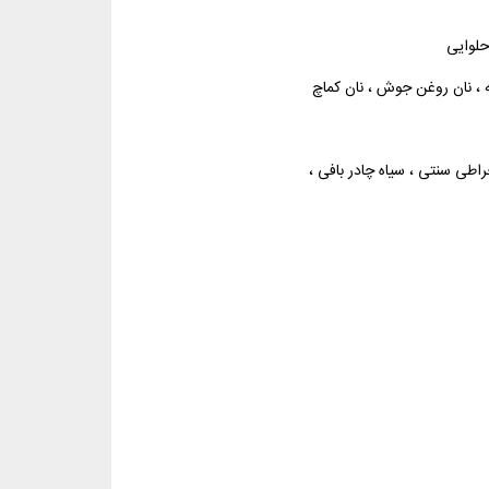
حلوایی
له ، نان روغن جوش ، نان کماچ
طی سنتی ، سیاه چادر بافی ،