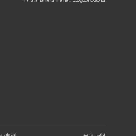
پست الکترونیک :
info[at]charteronline.net
آژانس پاژ سیر
اطلاعات پ