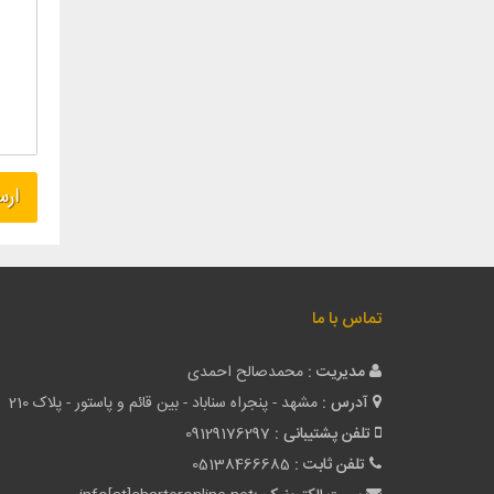
تماس با ما
مدیریت :
محمدصالح احمدی
آدرس :
مشهد - پنجراه سناباد - بین قائم و پاستور - پلاک 210
تلفن پشتیبانی :
09129176297
تلفن ثابت :
05138466685