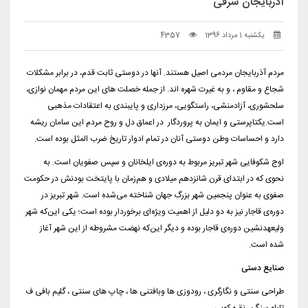
آذربایجان شرقی
یکشنبه 1 مرداد 1396
4357
مردم آذربایجان مردمی اصیل هستند. آنها در دوستی ثابت قدم، در برابر مشکلات
شجاع و مقاوم ، و به غیرت شهره اند. از جمله خصلت های این مردم مهمان نوازی،
سلحشوری، آزادمنشی، راستگویی، مرزداری و پایبندی به اعتقادات مذهبی
است.یکتاپرستی و ایمان به پروردگار در اعماق دل و روح مردم این سامان ریشه
دارد و احساسات وطن دوستی آنان در تمام ادوار تاریخ ضرب المثل بوده است.
اوج شکوفایی شهر تبریز مربوط به دوره‌ی ایلخانان و سپس صفویان است. به
نحوی که در ابتدای قرن شانزدهم میلادی و هم‌زمان با پایتخت بودنش در حکومت
صفوی به عنوان پنجمین شهر بزرگ جهان شناخته می‌شده است. شهر تبریز در
دوره‌ی قاجار نیز به دو دلیل از اهمیت ویژه‌ای برخوردار بوده است؛ یکی این‌که شهر
ولیعهدنشین دوره‌ی قاجار بوده و دیگر این‌که نهضت مشروطه از این شهر آغاز
شده است.
صنایع دستی
طراحی سنتی و نگارگری ، رودوزی ها وبافتنی ها ، چاپ های سنتی ، گلیم بافی ف