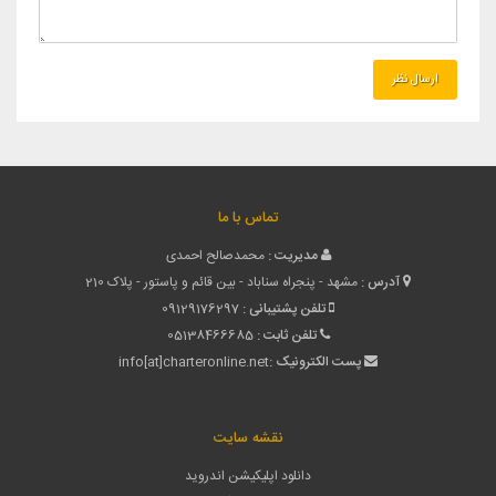
تماس با ما
مدیریت :
محمدصالح احمدی
آدرس :
مشهد - پنجراه سناباد - بین قائم و پاستور - پلاک 210
تلفن پشتیبانی :
09129176297
تلفن ثابت :
05138466685
پست الکترونیک :
info[at]charteronline.net
نقشه سایت
دانلود اپلیکیشن اندروید