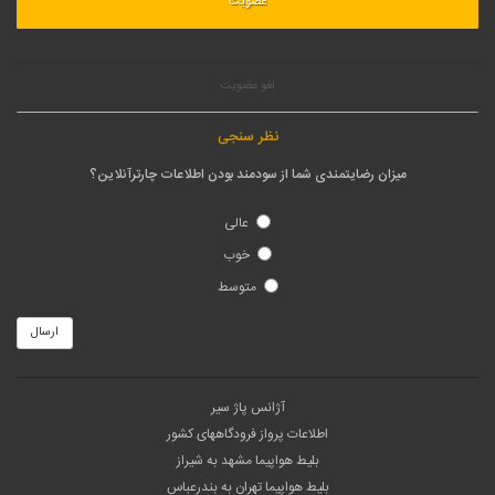
لغو عضویت
نظر سنجی
میزان رضایتمندی شما از سودمند بودن اطلاعات چارترآنلاین؟
عالی
خوب
متوسط
ارسال
آژانس پاژ سیر
اطلاعات پرواز فرودگاههای کشور
بلیط هواپیما مشهد به شیراز
بلیط هواپیما تهران به بندرعباس