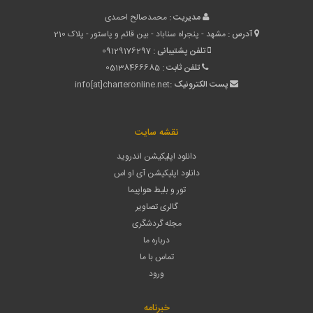
مدیریت :
محمدصالح احمدی
آدرس :
مشهد - پنجراه سناباد - بین قائم و پاستور - پلاک 210
تلفن پشتیبانی :
09129176297
تلفن ثابت :
05138466685
پست الکترونیک :
info[at]charteronline.net
نقشه سایت
دانلود اپلیکیشن اندروید
دانلود اپلیکیشن آی او اس
تور و بلیط هواپیما
گالری تصاویر
مجله گردشگری
درباره ما
تماس با ما
ورود
خبرنامه