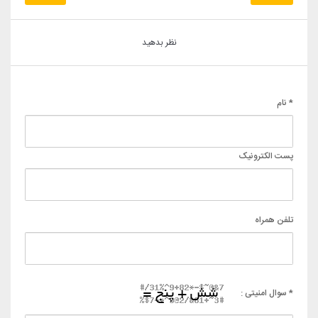
نظر بدهید
* نام
پست الکترونیک
تلفن همراه
* سوال امنیتی :