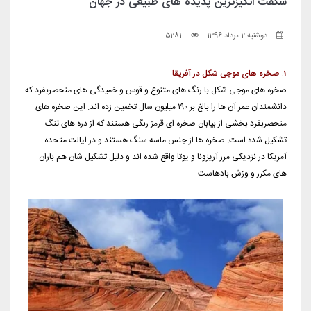
شگفت انگیزترین پدیده های طبیعی در جهان
دوشنبه 2 مرداد 1396
5281
1. صخره های موجی شکل در آفریقا
صخره های موجی شکل با رنگ های متنوع و قوس و خمیدگی های منحصربفرد که
دانشمندان عمر آن ها را بالغ بر ۱۹۰ میلیون سال تخمین زده اند. این صخره های
منحصربفرد بخشی از بیابان صخره ای قرمز رنگی هستند که از دره های تنگ
تشکیل شده است. صخره ها از جنس ماسه سنگ هستند و در ایالت متحده
آمریکا در نزدیکی مرز آریزونا و یوتا واقع شده اند و دلیل تشکیل شان هم باران
های مکرر و وزش بادهاست.