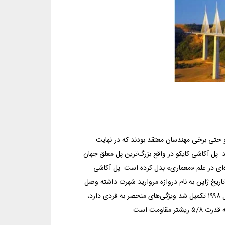
و حتی برخی مهندسان معتقد بودند كه در نهایت
. پل آكاشی كایكو در واقع بزرگ‌ترین پل معلق جهان
ه معجزه‌ای در علم «معماری» بدل كرده است. پل آكاشی
تاریخ ژاپن به نام دروازه مروارید شهرت داشته وصل
می‌كند (علت نام گذاری این پل به پل مروارید هم همین است). این پل كه در سال ۱۹۹۸ تكمیل شد ویژگی‌های منحصر به فردی دارد،