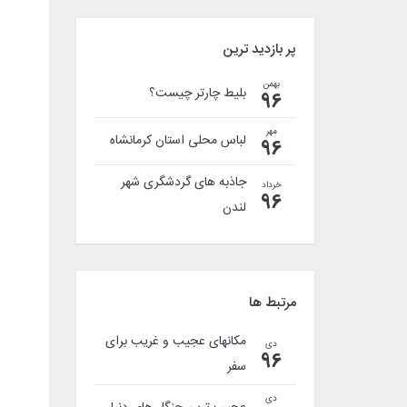
پر بازدید ترین
بهمن
بلیط چارتر چیست؟
96
مهر
لباس محلی استان کرمانشاه
96
جاذبه های گردشگری شهر
خرداد
96
لندن
مرتبط ها
مکانهای عجیب و غریب برای
دی
96
سفر
دی