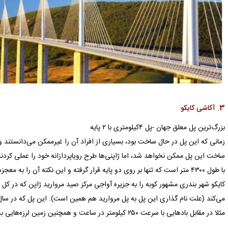
3. آكاشی كایكو
بزرگ‌ترین پل معلق جهان -پل ۴كیلومتری با ۲ پایه
زمانی كه این پل در حال ساخت بود، بسیاری از افراد آن را غیرممكن می‌دانستند 
ساخت این پل ممكن نخواهد شد، اما ژاپنی‌ها طرح رویاپردازانه خود را عملی كردند
با طول ۴۳۰۰ متر است که تنها بر روی دو پایه قرار گرفته و این نكته آن را ب
كایكو شهر بندری مشهور كوبه را به جزیره آواجی مركز صید مروارید ژاپن كه در كل 
مثلا در مقابل بادهایی با سرعت ۲۵۰ كیلومتر در ساعت و همچنین زمین ‌لرزه‌هایی به قدرت ۵/۸ ریشتر مقاومت است.