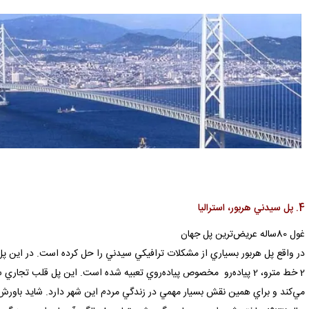
4. پل سيدني هربور، استراليا
غول 80ساله عريض‌ترين پل جهان
2 خط مترو، 2 پياده‌رو مخصوص پياده‌روي تعبيه شده است. اين پل قلب ت
مي‌كند و براي همين نقش بسيار مهمي در زندگي مردم اين شهر دارد. شايد باورش 