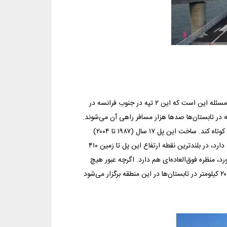
پل میلاوو چندان طولانی نیست، این پل در واقع ۲ تپه را به هم وصل می‌كند، اما مسئله این است كه این ۲ تپه در جنوب فرانسه در
كه در تابستان‌ها صدها هزار مسافر راهی آن می‌شوند.
این پل ساخته شد تا ترافیك سنگین‌ این مسیر را سبك كرده و راه را برای مسافران كوتاه كند. ساخت این پل ۱۷ سال (۱۹۸۷ تا ۲۰۰۴)
طول كشید. میلاوو از ارتفاع ۳۲۵ متری شروع می‌شود و به سمت بالا شیب اندكی دارد، در بلندترین نقطه ارتفاع این پل تا زمین ۴۱۰
د، منظره فوق‌العاده‌ای هم دارد. اگرچه عبور هیچ
كس با پای پیاده از روی این پل مجاز نیست، اما یك مسابقه دو و میدانی به طول ۲۰‌ كیلومتر در تابستان‌ها در این منطقه برگزار می‌شود