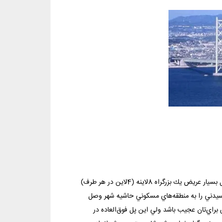
در واقع پل هربور بسياري از مشكلات ترافيكي سيدني را حل كرده است. در اين پل بسيار عريض يك بزرگراه 8لاينه (4لاين در هر طرف)
جاري سيدني را به منطقه‌هاي مسكوني حاشيه شهر وصل
براي‌تان عجيب باشد ولي اين پل فوق‌العاده در