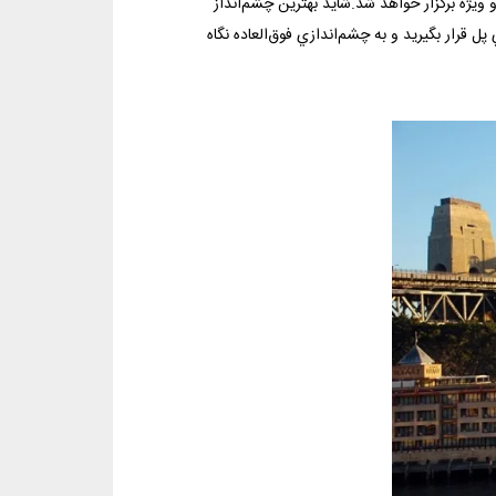
 80سالگي آن با مراسمي بزرگ و ويژه برگزار خواهد شد.شايد بهترين چشم‌انداز
ز بالا رفتن از 200 پله، مي‌توانيد بر بالاي پل قرار بگيريد و به چشم‌اندازي فوق‌العاده نگاه