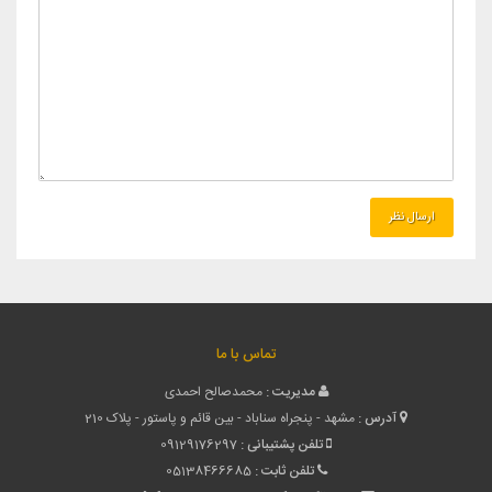
تلفن ثابت :
05138466685
پست الکترونیک :
info[at]charteronline.net
نقشه سایت
دانلود اپلیکیشن اندروید
دانلود اپلیکیشن آی او اس
تور و بلیط هواپیما
گالری تصاویر
مجله گردشگری
درباره ما
تماس با ما
ورود
خبرنامه