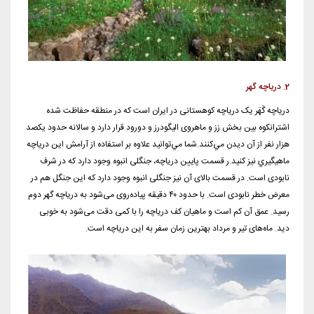
2. دریاچه گهر
دریاچه گَهَر یک دریاچه کوهستانی در ایران است که در منطقه حفاظت شده
اشترانکوه بین بخش زز و ماهروی الیگودرز و دورود قرار دارد و سالانه حدود يكصد
هزار نفر از آن ديدن مي‌كنند.شما مي‌توانيد علاوه بر استفاده از آرامش اين درياچه
ماهيگيري نيز كنيد.ر قسمت پایین دریاچه، جنگلی انبوه وجود دارد که در شرف
نابودی است. در قسمت بالای آن نیز جنگلی انبوه وجود دارد که این جنگل هم در
معرض خطر نابودی است. با حدود ۴۰ دقیقه پیاده‌روی می‌شود به دریاچه گهر دوم
رسید. عمق آن کم است و ماهیان کف دریاچه را با کمی دقت می‌شود به خوبی
دید. ماه‌های تیر و مرداد بهترین زمان سفر به این دریاچه ‌است.