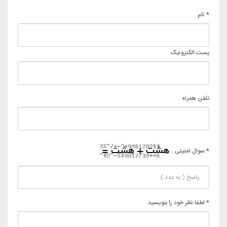
تماس با ما
مدیریت :
محمدصالح احمدی
آدرس :
مشهد - پنجراه سناباد - بین قائم و پاستور - پلاک 210
تلفن پشتیبانی :
09129176297