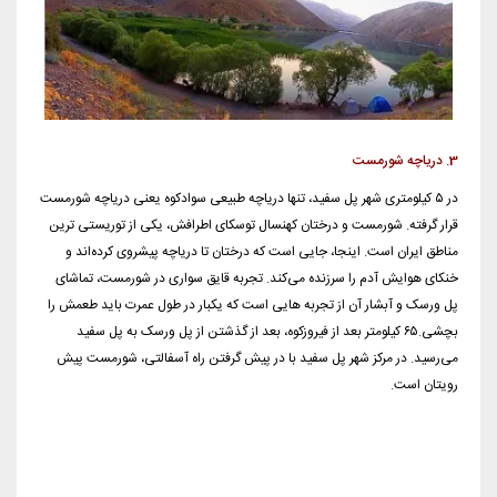
3. دریاچه شورمست
در ۵ کیلومتری شهر پل سفید، تنها دریاچه طبیعی سوادکوه یعنی دریاچه شورمست
قرار گرفته. شورمست و درختان کهنسال توسکای اطرافش، یکی از توریستی ترین
مناطق ایران است. اینجا، جایی است که درختان تا دریاچه پیشروی کرده‌اند و
خنکای هوایش آدم را سرزنده می‌کند. تجربه قایق سواری در شورمست، تماشای
پل ورسک و آبشار آن از تجربه هایی است که یکبار در طول عمرت باید طعمش را
بچشی.۶۵ کیلومتر بعد از فیروزکوه، بعد از گذشتن از پل ورسک به پل سفید
می‌رسید. در مرکز شهر پل سفید با در پیش گرفتن راه آسفالتی، شورمست پیش
رویتان است.