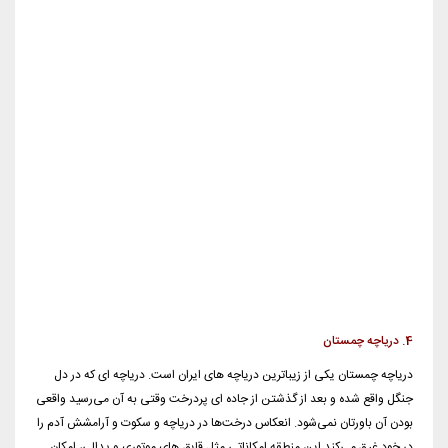
4. دریاچه چمستان
دریاچه چمستان یکی از زیباترین دریاچه های ایران است. دریاچه ای که در دل
جنگل واقع شده و بعد از گذشتن از جاده ای پردرخت وقتی به آن می‌رسید واقعی
بودن آن باورتان نمی‌شود. انعکاس درخت‌ها در دریاچه و سکوت و آرامشش آدم را
در خود غرق می‌کند.این منطقه امکاناتی مثل قایق های موتوری و پدالی، امکان
ماهیگیری، سوئیت، رستوران و کافی شاپ و سوپرمارکت دارد. ۸
کیلومتری نور استان مازندارن در مسیر جاده نور به چمستان . فاصله از جاده اصلی
به چسمتان ۳ کیلومتر. این دریاچه در قسمت جنوبی دوراهی روستای کارگرکلا واقع
شده.