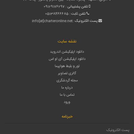
تلفن پشتیبانی :
09129176297
تلفن ثابت :
05138466685
پست الکترونیک :
info[at]charteronline.net
نقشه سایت
دانلود اپلیکیشن اندروید
دانلود اپلیکیشن آی او اس
تور و بلیط هواپیما
گالری تصاویر
مجله گردشگری
درباره ما
تماس با ما
ورود
خبرنامه