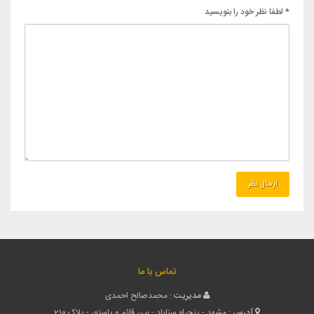
* لطفا نظر خود را بنویسید
تماس با ما
مدیریت :
محمدصالح احمدی
آدرس :
مشهد - پنجراه سناباد - بین قائم و پاستور - پلاک 210