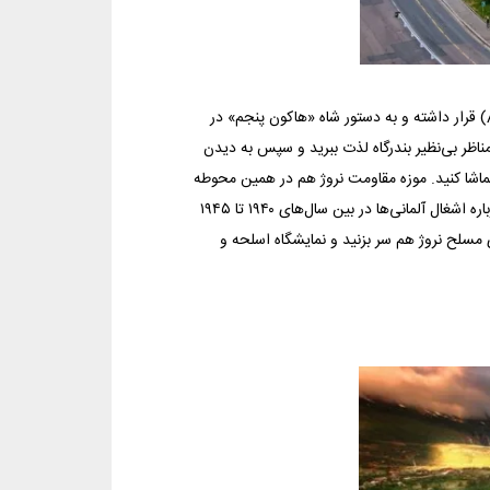
قلعه با شکوه «آکرشوس» در بالای فلات اسلو و کنار پرتگاه «آکرشنِس» (Akersnes) قرار داشته و به دستور شاه «هاکون پنجم» در
یی با مناظر بی‌نظیر بندرگاه لذت ببرید و سپس به دیدن
ماشا کنید. موزه مقاومت نروژ هم در همین محوطه
قرار دارد. آمادگی آن را داشته باشید تا چند ساعت را در این موزه سپری کرده و درباره اشغال آلمانی‌ها در بین سال‌های ۱۹۴۰ تا ۱۹۴۵
ی مسلح نروژ هم سر بزنید و نمایشگاه اسلحه و