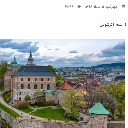
چهارشنبه 11 مرداد 1396
4546
1. قلعه آکرشوس