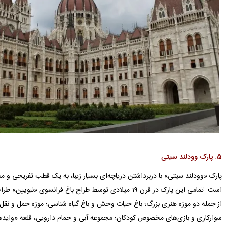
5. پارک وودلند سیتی
پارک «وودلند سیتی» با دربرداشتن دریاچه‌ای بسیار زیبا، به یک قطب تفریحی و
است. تمامی این پارک در قرن 19 میلادی توسط طراح باغ فران
از جمله دو موزه هنری بزرگ؛ باغ حیات وحش و باغ گیاه شناسی؛ موزه حمل و نقل
سوارکاری و بازی‌های مخصوص کودکان؛ مجموعه آبی و حمام دارویی، قلعه «وایدهان