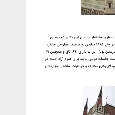
 معماری ساختمان پارلمان این کشور که سومین
ساختمان پارلمان در جهان محسوب می‌شود. این ساختمان با معماری «نئو گوتیک» در سال 1886 میلادی به مناسبت هزارمین سالگرد
تأسیس کشور بنا شد (مجارستان در آن زمان بخشی از امپراتوری متحد اتریش-مجارستان بود). این بنا دارای 691 اتاق و همچنین 19
قاتی که ساختمان در دست جلسات دولتی نباشد برای عموم آزاد است. در
دی، لابی‌های مختلف و جواهرات سلطنتی مجارستان