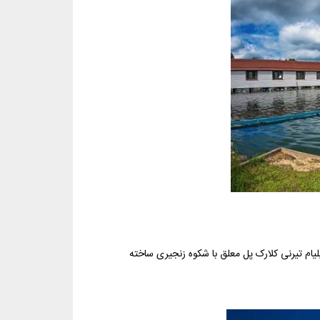
ه پست در سال ۱۸۴۹ بر اساس طرحی از ویلیام تیرنی کلارک پل معلق با شکوه زنجیری ساخته