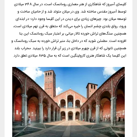
کلیسای آمبروز که شاهکاری از هنر معماری رومانسک است، در سال 368 میلادی
توسط آمبروز مقدس ساخته شد. وی در میلان متولد شد و از حامیان ساخت و
توسعه میلان بود. چیزهای زیادی برای دیدن در این کلیسا وجود دارد؛ در ابتدای
ورود، رواق بلندی چشم انسان را خیره می‌کند که متعلق به قرن نهم میلادی است،
همچنین سنگ‌های تراش خورده تالار میانی بر اعتبار سبک رومانسک این بنا
افزوده است. مطمئن شوید که در داخل بنا، منبر تراش خورده به سبک رومانسک و
همچنین تابوتی که از قرن چهرم میلادی در زیر آن قرار دارد را ببینید. محراب بلند
این کلیسا یک شاهکار هنری کارولینگین است که به سال 835 میلادی تعلق دارد.