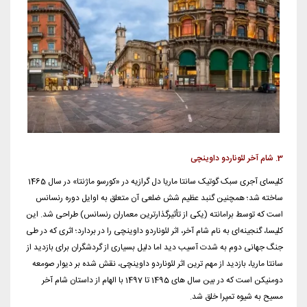
3. شام آخر لئوناردو داوینچی
کلیسای آجری سبک گوتیک سانتا ماریا دل گرازیه در «کورسو ماژنتا» در سال 1465
ساخته شد؛ همچنین گنبد عظیم شش ضلعی آن متعلق به اوایل دوره رنسانس
است که توسط برامانته (یکی از تأثیرگذارترین معماران رنسانس) طراحی شد. این
کلیسا، گنجینه‌ای به نام شام آخر، اثر لئوناردو داوینچی را در بردارد؛ اثری که در طی
جنگ جهانی دوم به شدت آسیب دید اما دلیل بسیاری از گردشگران برای بازدید از
سانتا ماریا، بازدید از مهم ترین اثر لئوناردو داوینچی، نقش شده بر دیوار صومعه
دومنیکن است که در بین سال های 1495 تا 1497 با الهام از داستان شام آخر
مسیح به شیوه تمپرا خلق شد.