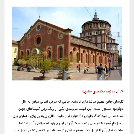
4. ال دوئومو (کلیسای جامع)
کلیسای جامع عظیم سانتا ماریا ناسنته، جایی که در نزد اهالی میلان به «ال
دوئومو» مشهور است، این کلیسا در زمره‌ی یکی از بزرگ‌ترین کلیساهای جهان
شناخته می‌شود که گنجایش 40 هزار نفر را دارد؛ مثالی بی‌نظیر برای معماری زرق
و برق‌دارِ گوتیک! کلیسایی که ساخت آن در قرن چهاردهم میلادی آغاز شد اما
ساخت نمای آن تا اوایل دهه 1800 میلادی توسط ناپلئون تکمیل نشد. داخل بنا با