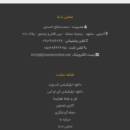
تماس با ما
مدیریت :
محمدصالح احمدی
آدرس :
مشهد - پنجراه سناباد - بین قائم و پاستور - پلاک 210
تلفن پشتیبانی :
09129176297
تلفن ثابت :
05138466685
پست الکترونیک :
info[at]charteronline.net
نقشه سایت
دانلود اپلیکیشن اندروید
دانلود اپلیکیشن آی او اس
تور و بلیط هواپیما
گالری تصاویر
مجله گردشگری
درباره ما
تماس با ما