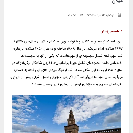
میلان
دوشنبه 16 مرداد 1396
5035
1. قلعه فورزسکو
این قلعه که توسط ویسکانتی و خانواده فورزا، حاکمان میلان در سال‌های 1277 تا
1447 میلادی اداره می‌شد، در سال 1368 ساخته و در سال 1450 میلادی بازسازی
شد. موزه قلعه شامل مجموعه‌ای از موزه‌هاست که یکی از آنها به مجسمه‌ها
اختصاص دارد؛ مجموعه‌ای شامل «پیتا روندانینی»، آخرین شاهکار میکل‌آنژ که در
سال 1953 از رم به این مکان منتقل شد از دیگر دیدنی‌های این قلعه به حساب
می‌آید. سایر موزه ها دربرگیرنده آثار دکوراتیو و تزئینی شامل اشیای پیش از تاریخ و
عتیقه‌های مصری و سلاح‌های ارتش و زره‌های قرون‌وسطی هستند.