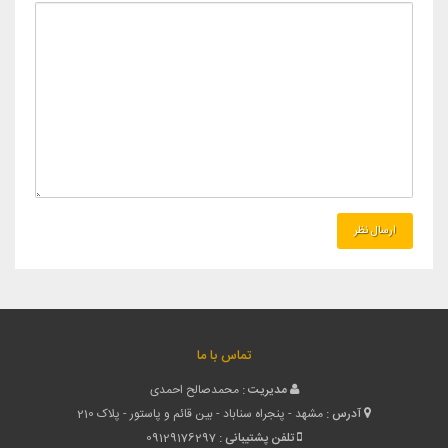
تماس با ما
مدیریت :
محمدصالح احمدی
آدرس :
مشهد - پنجراه سناباد - بین قائم و پاستور - پلاک 210
تلفن پشتیبانی :
09129176297