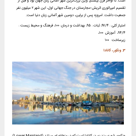
است. تا اواخر قرن بیستم، وین بزرگ‌ترین شهر آلمانی زبان جهان بود و قبل از
تقسیم امپراتوری اتریش-مجارستان در جنگ جهانی اول، این شهر ۲ میلیون نفر
جمعیت داشت. امروزه پس از برلین، دومین شهر آلمانی ‌زبان دنیا است.
امتیاز کلی : ۹۷/۴، ثبات : ۹۵، بهداشت و درمان: ۱۰۰، فرهنگ و محیط زیست :
۹۴/۴، آموزش ۱۰۰،
زیرساخت ۱۰۰
3. ونکور ، کانادا
ونکوور شهری بندری در کانادا است که در منطقه لور مینلند (Lower Mainland)