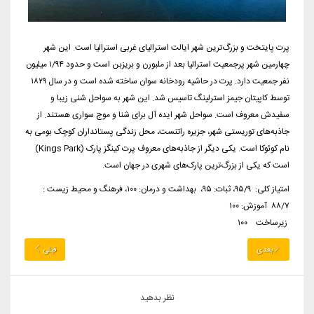
پرت پایتخت و بزرگ‌ترین شهر ایالت استرالیای غربی استرالیا است. این شهر
چهارمین شهر پرجمعیت استرالیا بعد از ملبورن و بریزبن است و حدود ۱/۹۴ میلیون
نفر جمعیت دارد. پرت در حاشیه رودخانه سوان ساخته شده است و در سال ۱۸۲۹
توسط کاپیتان جیمز استرلینگ تاسیس شد. این شهر به سواحل شنی زیبا و
سفیدش معروف است. سواحل شهر ایده آل برای شنا و موج سواری هستند. از
جاذبه‌های توریستی شهر، جزیره راتنست، محل زندگی پستانداران کوچک بومی به
نام کوئوکا است. یکی دیگر از جاذبه‌های معروف پرت کینگز پارک (Kings Park)
است که یکی از بزرگ‌ترین پارک‌های شهری در جهان است.
امتیاز کلی: ۹۵/۹، ثبات: ۹۵، بهداشت و درمان: ۱۰۰، فرهنگ و محیط زیست :
۸۸/۷ آموزش: ۱۰۰
زیرساخت ۱۰۰
بعدی
قبلی
نظر بدهید