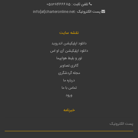
تلفن ثابت :
05138466685
پست الکترونیک :
info[at]charteronline.net
نقشه سایت
دانلود اپلیکیشن اندروید
دانلود اپلیکیشن آی او اس
تور و بلیط هواپیما
گالری تصاویر
مجله گردشگری
درباره ما
تماس با ما
ورود
خبرنامه