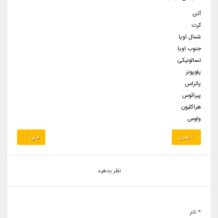
آتن
کرت
شمال اویا
جنوب اویا
تسالونیکی
پلوپونز
پاتراس
پیرائوس
هراکلیون
ولوس
بعدی
قبلی
نظر بدهید
* نام