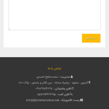
تماس با ما
مدیریت :
محمدصالح احمدی
آدرس :
مشهد - پنجراه سناباد - بین قائم و پاستور - پلاک 210
تلفن پشتیبانی :
09129176297
تلفن ثابت :
05138466685
پست الکترونیک :
info[at]charteronline.net