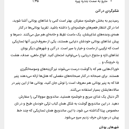
مترو به سمت بندره پیره ۱.۳۵
شکم‌گردی در آتن
رسیدیم به بخش خوشمزه سفرتان. بهتر است کمی با غذاهای یونانی آشنا شوید،
اما در کل انتظار طعم‌های خوشمزه‌ای را داشته باشید. تقریبا یونانی‌ها در کنار
همه‌ی وعده‌های غذاییشان، یک ماست غلیظ و خامه‌ای هم میل می‌کنند. دسرها و
پیش غذاهای یونانی خودشان دنیایی هستند، یکی از معروف‌ترین آنها تسازیکی
است که ترکیبی از ماست و خیار با سیر است. در آتن و شهرهای دیگر یونان
غذاهای تازه و متنوع دریایی را می‌توانید امتحان کنید. انواع ماهی، صدف، هشت
پا، خرچنگ و …
خوراک‌هایی هم که با گوشت درست می‌شوند نیز گزینه‌های وسوسه‌انگیزی
هستند. برای صبحانه در کنار صبحانه‌های مفصلی که هتل‌ها ارائه می‌دهند پنیر
فتا که به پنیر یونانی هم معروف است را نوش جان کنید، یونانی ها از این پنیر در
سالادهایشان بسیار استفاده می‌کنند.
اگر دنبال یک غذای سریع و خوشمزه هستید، ساندویچ سوولاکی را سفارش
دهید. در این ساندویچ گوشت به شکل همان کباب ترکی خودمان طبخ و در نان
مخصوص پیتا گذاشته می شود، با این ساندویچ همان تسازیکی که چند خط
پیش در موردش حرف زدیم سرو می‌شود.
شهرهای یونان