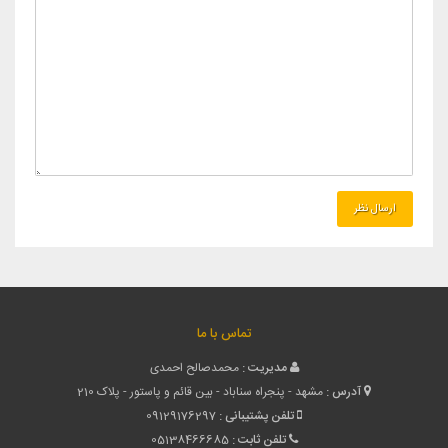
تماس با ما
مدیریت :
محمدصالح احمدی
آدرس :
مشهد - پنجراه سناباد - بین قائم و پاستور - پلاک 210
تلفن پشتیبانی :
09129176297
تلفن ثابت :
05138466685