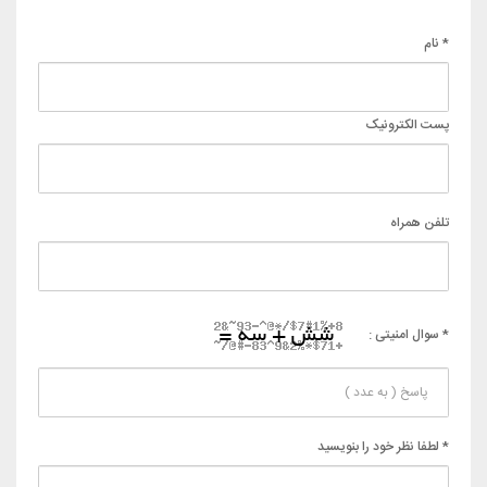
* نام
پست الکترونیک
تلفن همراه
* سوال امنیتی :
* لطفا نظر خود را بنویسید