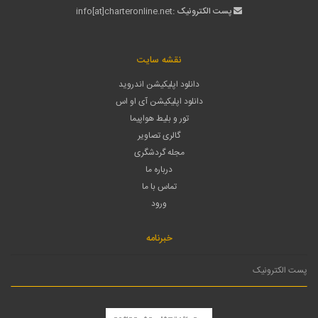
پست الکترونیک :
info[at]charteronline.net
نقشه سایت
دانلود اپلیکیشن اندروید
دانلود اپلیکیشن آی او اس
تور و بلیط هواپیما
گالری تصاویر
مجله گردشگری
درباره ما
تماس با ما
ورود
خبرنامه