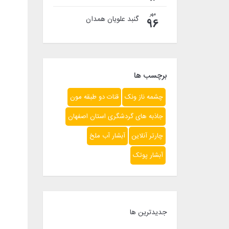
مهر
گنبد علویان همدان
96
برچسب ها
چشمه ناز ونک
قنات دو طبقه مون
جاذبه های گردشگری استان اصفهان
چارتر آنلاین
آبشار آب ملخ
آبشار پوتک
جدیدترین ها