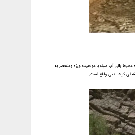
قه حفاظت شده دنا و در فاصله ۴ کیلومتری پاسگاه محیط بانی آب سپاه با موقعیت ویژه ومنحصر به