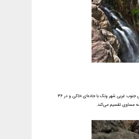
چشمه ناز ونک در شهرستان سمیرم و شهر ونک قرار دارد.این چشمه در ۶ کیلومتری جنوب غربی شهر ونک با جاده‌ای خاکی و در ۳۶