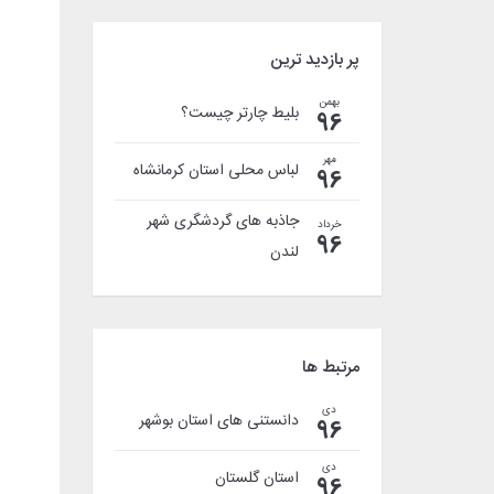
پر بازدید ترین
بهمن
بلیط چارتر چیست؟
96
مهر
لباس محلی استان کرمانشاه
96
جاذبه های گردشگری شهر
خرداد
96
لندن
مرتبط ها
دی
دانستنی های استان بوشهر
96
دی
استان گلستان
96