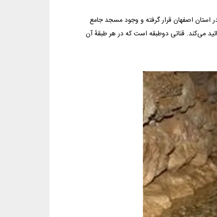
در استان اصفهان قرار گرفته و وجود مسجد جامع
ه‌ای با قدمت 800 ساله این گذشته را تائید می‌كند. قناتی دوطبقه است که در هر طبقهٔ آن