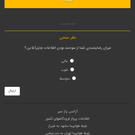
لغو عضویت
نظر سنجی
میزان رضایتمندی شما از سودمند بودن اطلاعات چارترآنلاین؟
عالی
خوب
متوسط
ارسال
آژانس پاژ سیر
اطلاعات پرواز فرودگاههای کشور
بلیط هواپیما مشهد به شیراز
بلیط هواپیما تهران به بندرعباس