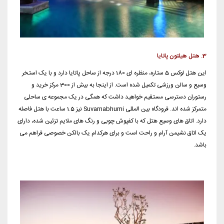
3. هتل هیلتون پاتایا
این هتل لوکس 5 ستاره، منظره ای 180 درجه از ساحل پاتایا دارد و با یک استخر
وسیع و سالن ورزشی تکمیل شده است. از اینجا به بیش از 300 مرکز خرید و
رستوران دسترسی مستقیم خواهید داشت که همگی در یک مجموعه ی ساحلی
متمرکز شده اند. فرودگاه بین المللی Suvarnabhumi نیز 1.5 ساعت با هتل فاصله
دارد. اتاق های وسیع هتل که با کفپوش چوبی و رنگ های ملایم تزئین شده، دارای
یک اتاق نشیمن آرام و راحت است و برای هرکدام یک بالکن خصوصی فراهم می
باشد.