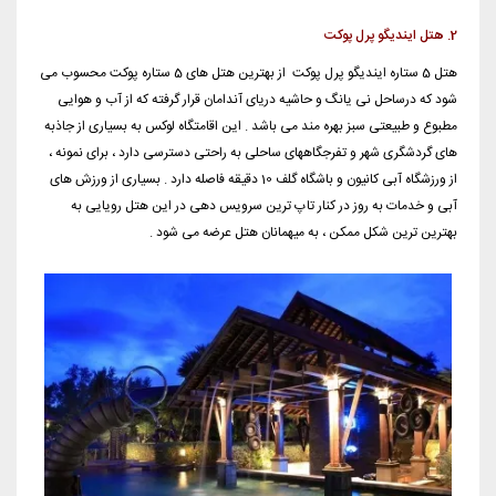
2. هتل ایندیگو پرل پوکت
هتل 5 ستاره ایندیگو پرل پوکت از بهترین هتل های 5 ستاره پوکت محسوب می
شود که درساحل نی یانگ و حاشیه دریای آندامان قرار گرفته که از آب و هوایی
مطبوع و طبیعتی سبز بهره مند می باشد . این اقامتگاه لوکس به بسیاری از جاذبه
های گردشگری شهر و تفرجگاههای ساحلی به راحتی دسترسی دارد ، برای نمونه ،
از ورزشگاه آبی کانیون و باشگاه گلف 10 دقیقه فاصله دارد . بسیاری از ورزش های
آبی و خدمات به روز در کنار تاپ ترین سرویس دهی در این هتل رویایی به
بهترین ترین شکل ممکن ، به میهمانان هتل عرضه می شود .