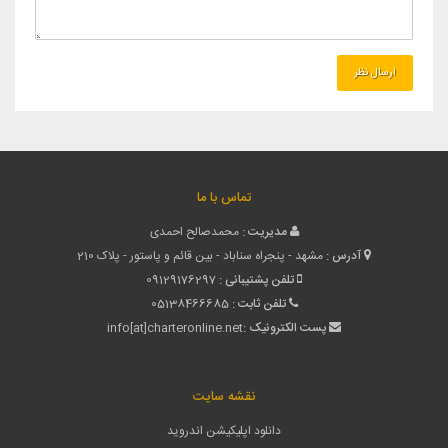
تماس با ما
مدیریت :
محمدصالح احمدی
آدرس :
مشهد - پنجراه سناباد - بین قائم و پاستور - پلاک 210
تلفن پشتیبانی :
09129176297
تلفن ثابت :
05138466685
پست الکترونیک :
info[at]charteronline.net
نقشه سایت
دانلود اپلیکیشن اندروید