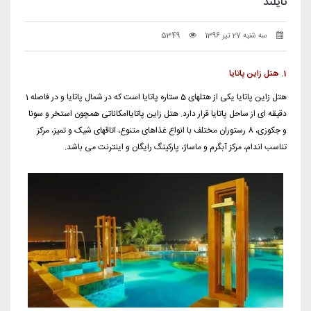
تایلند
سه شنبه 27 تیر 1396
5349
1. هتل زاین پاتایا
هتل زاین پاتایا یکی از هتلهای 5 ستاره پاتایا است که در شمال
پاتایا
و در فاصله 1
دقیقه ای از ساحل
پاتایا
قرار دارد. هتل زاین پاتایاامکاناتی همچون استخر و سونا
و جکوزی، 8 رستوران مختلف با انواع غذاهای متنوع، اتاقهای شیک و تمیز، مرکز
تناسب اندام، مرکز آبگرم و ماساژ، پارکینگ رایگان و اینترنت می باشد.