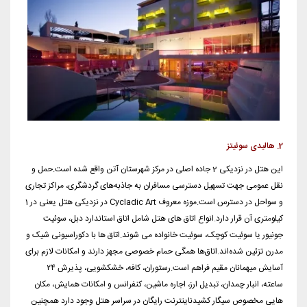
2. هالیدی سوئیتز
این هتل در نزدیکی
2
جاده اصلی
در مرکز
شهرستان آتن
واقع شده
است.
حمل و
نقل عمومی جهت
تسهیل دسترسی مسافران به جاذبه‌های گردشگری، مراکز تجاری
و سواحل در دسترس است.
موزه معروف
Cycladic Art در نزدیکی هتل یعنی در 1
کیلومتری آن قرار دارد.
انواع اتاق های هتل شامل اتاق استاندارد دبل، سوئیت
جونیور یا سوئیت کوچک، سوئیت خانواده می شوند.اتاق ها با دکوراسیونی شیک و
مدرن تزئین شده‌اند.اتاق‌ها همگی حمام خصوصی مجهز دارند و امکانات لازم برای
آسایش میهمانان مقیم فراهم است.رستوران، کافه، خشکشویی، پذیرش ۲۴
ساعته، انبار چمدان، تبدیل ارز، اجاره ماشین، کنفرانس و امکانات همایش، مکان
هایی مخصوص سیگار کشیدن
اینترنت رایگان در سراسر هتل وجود دارد همچنین