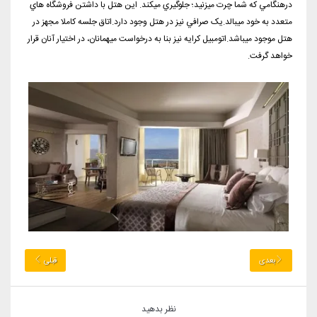
درهنگامي که شما چرت ميزنيد؛ جلوگيري ميکند. اين هتل با داشتن فروشگاه هاي
متعدد به خود ميبالد.يک صرافي نيز در هتل وجود دارد.اتاق جلسه کاملا مجهز در
هتل موجود ميباشد.اتومبيل کرايه نيز بنا به درخواست ميهمانان، در اختيار آنان قرار
خواهد گرفت.
بعدی
قبلی
نظر بدهید