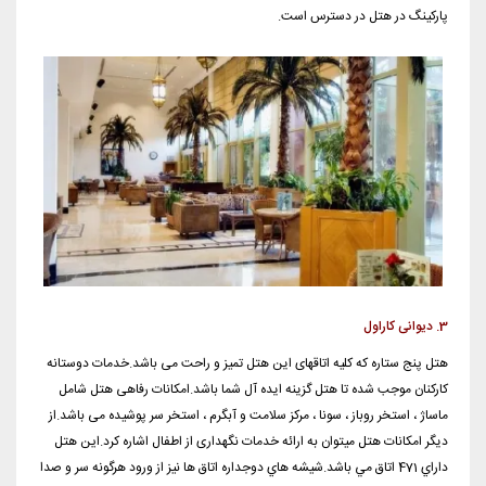
پارکینگ در هتل در دسترس است.
3. دیوانی کاراول
هتل پنج ستاره که کلیه اتاقهای این هتل تمیز و راحت می باشد.خدمات دوستانه
کارکنان موجب شده تا هتل گزینه ایده آل شما باشد.امکانات رفاهی هتل شامل
ماساژ ، استخر روباز ، سونا ، مرکز سلامت و آبگرم ، استخر سر پوشیده می باشد.از
دیگر امکانات هتل میتوان به ارائه خدمات نگهداری از اطفال اشاره کرد.اين هتل
داراي 471 اتاق مي باشد.شيشه هاي دوجداره اتاق ها نيز از ورود هرگونه سر و صدا