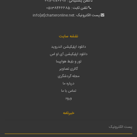
تلفن پشتیبانی :
09129176297
تلفن ثابت :
05138466685
پست الکترونیک :
info[at]charteronline.net
نقشه سایت
دانلود اپلیکیشن اندروید
دانلود اپلیکیشن آی او اس
تور و بلیط هواپیما
گالری تصاویر
مجله گردشگری
درباره ما
تماس با ما
ورود
خبرنامه