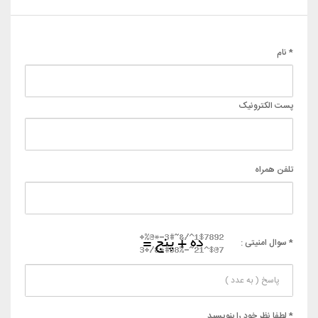
* نام
پست الکترونیک
تلفن همراه
* سوال امنیتی :
* لطفا نظر خود را بنویسید