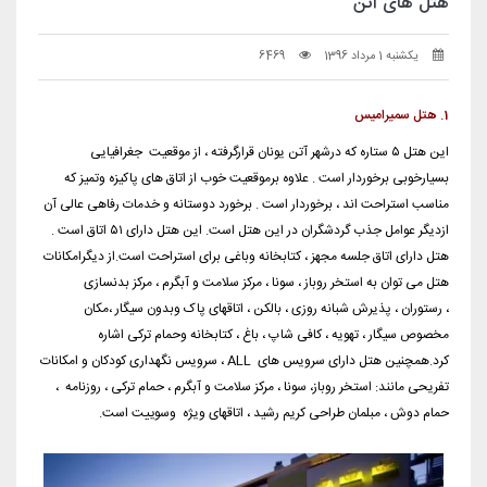
هتل های آتن
یکشنبه 1 مرداد 1396
6469
1. هتل سمیرامیس
این هتل ۵ ستاره که درشهر آتن یونان قرارگرفته ، از موقعیت جغرافیایی
بسیارخوبی برخوردار است . علاوه برموقعیت خوب از اتاق های پاکیزه وتمیز که
مناسب استراحت اند ، برخوردار است . برخورد دوستانه و خدمات رفاهی عالی آن
ازدیگر عوامل جذب گردشگران در این هتل است. این هتل دارای ۵۱ اتاق است .
هتل دارای اتاق جلسه مجهز ، کتابخانه وباغی برای استراحت است.از دیگرامکانات
هتل می توان به استخر روباز ، سونا ، مرکز سلامت و آبگرم ، مرکز بدنسازی
، رستوران ، پذیرش شبانه روزی ، بالکن ، اتاقهای پاک وبدون سیگار ،مکان
مخصوص سیگار ، تهویه ، کافی شاپ ، باغ ، کتابخانه وحمام ترکی اشاره
کرد.همچنین هتل دارای سرویس های ALL ، سرویس نگهداری کودکان و امکانات
تفریحی مانند: استخر روباز، سونا ، مرکز سلامت و آبگرم ، حمام ترکی ، روزنامه ،
حمام دوش ، مبلمان طراحی کریم رشید ، اتاقهای ویژه وسوییت است.