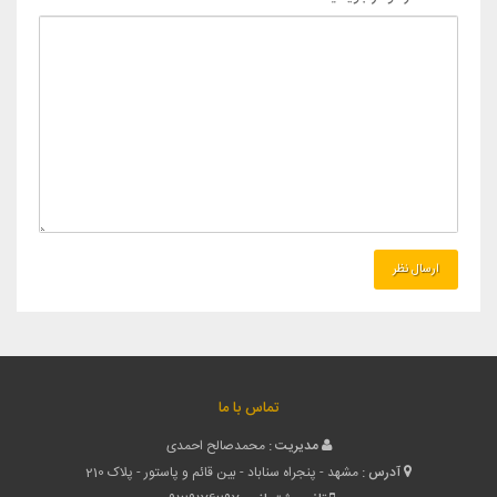
تماس با ما
مدیریت :
محمدصالح احمدی
آدرس :
مشهد - پنجراه سناباد - بین قائم و پاستور - پلاک 210