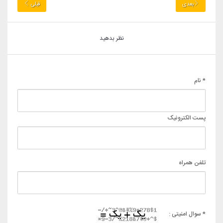
بعدی
قبلی
نظر بدهید
* نام
پست الکترونیک
تلفن همراه
* سوال امنیتی :