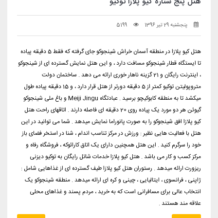
هتل پنج ستاره کیو پلازا توکیو
پنجشنبه 29 تیر 1396
5199
هتل کیو پلازا در منطقه آسمان خراش شینجوکو جای گرفته که فقط 5 دقیقه پیاده
تا ایستگاه قطار شینجوکو مسافت دارد ، و این هتل نمایش گسترده ای از شینجوکو
، اینترنت رایگان و 21 گزینه ناهار خوری ارائه می دهد . ساختمان دولت
متروپولیتن توکیو کمتر از 5 دقیقه دورتر از هتل قرار دارد ، و 15 دقیقه پیاده طول
میکشد تا به منطقه کابوکیچو برسید . عبادتگاه Meiji Jingu و باغ ملی شینجوکو
گیوئن هر دو مورد یک پیاده روی 20 دقیقه ای فاصله دارند . اتاقهای راحت هتل
کیو پلازا افق شینجوکو را به صورت پانوراما نمایش میدهد . شما می توانید در این
هتل با فعالیت هایی نظیر : ورزش در مرکز تناسب اندام ، شنا در استخر فضای باز
خود را سرگرم کنید . این هتل همچنین دارای یک اتاق کارائوکه ، فروشگاه رفاه و
مرکز کسب و کار می باشد . هتل کیو پلازا خدمات شاتل رایگان به توکیو دیزنی
ریزورت ارائه میدهد . رستوران هتل کیو پلازا طیف گسترده ای از غذاهایی شامل :
ژاپنی ، فرانسوی ، ایتالیایی ، چینی و کره ای ارائه میدهد . منطقه شینجوکو یک
انتخاب عالی برای مسافرانی است که به خرید ، مردم پسند و غذاهای محلی
علاقه مند هستند .