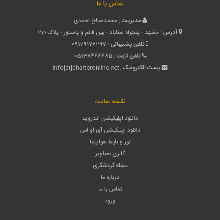
تماس با ما
مدیریت :
محمدصالح احمدی
آدرس :
مشهد - پنجراه سناباد - بین قائم و پاستور - پلاک 210
تلفن پشتیبانی :
09129176297
تلفن ثابت :
05138466685
پست الکترونیک :
info[at]charteronline.net
نقشه سایت
دانلود اپلیکیشن اندروید
دانلود اپلیکیشن آی او اس
تور و بلیط هواپیما
گالری تصاویر
مجله گردشگری
درباره ما
تماس با ما
ورود