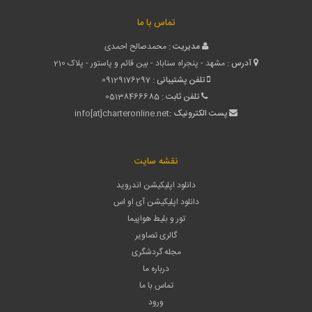
تماس با ما
مدیریت :
محمدصالح احمدی
آدرس :
مشهد - پنجراه سناباد - بین قائم و پاستور - پلاک 210
تلفن پشتیبانی :
09129176297
تلفن ثابت :
05138466685
پست الکترونیک :
info[at]charteronline.net
نقشه سایت
دانلود اپلیکیشن اندروید
دانلود اپلیکیشن آی او اس
تور و بلیط هواپیما
گالری تصاویر
مجله گردشگری
درباره ما
تماس با ما
ورود