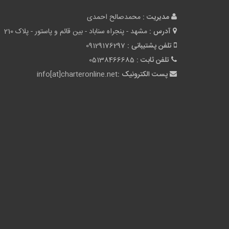
مدیریت :
محمدصالح احمدی
آدرس :
مشهد - پنجراه سناباد - بین قائم و پاستور - پلاک 210
تلفن پشتیبانی :
09129176297
تلفن ثابت :
05138466685
پست الکترونیک :
info[at]charteronline.net