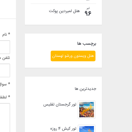
تیر
هتل لمیردین پوکت
96
* نام
برچسب ها
هتل ویستون ورشو لهستان
تلفن ه
* سوال
جدیدترین ها
* لطفا
تور گرجستان تفلیس
تور کیش 4 روزه