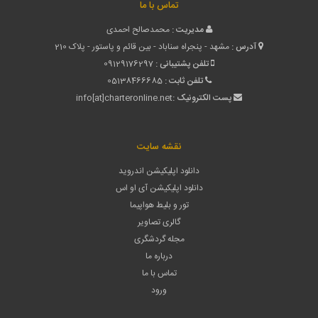
تماس با ما
مدیریت :
محمدصالح احمدی
آدرس :
مشهد - پنجراه سناباد - بین قائم و پاستور - پلاک 210
تلفن پشتیبانی :
09129176297
تلفن ثابت :
05138466685
پست الکترونیک :
info[at]charteronline.net
نقشه سایت
دانلود اپلیکیشن اندروید
دانلود اپلیکیشن آی او اس
تور و بلیط هواپیما
گالری تصاویر
مجله گردشگری
درباره ما
تماس با ما
ورود