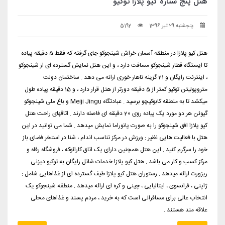
هتل پنج ستاره کیو پلازا توکیو
پنجشنبه 29 تیر 1396
5192
هتل کیو پلازا در منطقه آسمان خراش شینجوکو جای گرفته که فقط 5 دقیقه پیاده
تا ایستگاه قطار شینجوکو مسافت دارد ، و این هتل نمایش گسترده ای از شینجوکو
، اینترنت رایگان و 21 گزینه ناهار خوری ارائه می دهد . ساختمان دولت
متروپولیتن توکیو کمتر از 5 دقیقه دورتر از هتل قرار دارد ، و 15 دقیقه پیاده طول
میکشد تا به منطقه کابوکیچو برسید . عبادتگاه Meiji Jingu و باغ ملی شینجوکو
گیوئن هر دو مورد یک پیاده روی 20 دقیقه ای فاصله دارند . اتاقهای راحت هتل
کیو پلازا افق شینجوکو را به صورت پانوراما نمایش میدهد . شما می توانید در این
هتل با فعالیت هایی نظیر : ورزش در مرکز تناسب اندام ، شنا در استخر فضای باز
خود را سرگرم کنید . این هتل همچنین دارای یک اتاق کارائوکه ، فروشگاه رفاه و
مرکز کسب و کار می باشد . هتل کیو پلازا خدمات شاتل رایگان به توکیو دیزنی
ریزورت ارائه میدهد . رستوران هتل کیو پلازا طیف گسترده ای از غذاهایی شامل :
ژاپنی ، فرانسوی ، ایتالیایی ، چینی و کره ای ارائه میدهد . منطقه شینجوکو یک
انتخاب عالی برای مسافرانی است که به خرید ، مردم پسند و غذاهای محلی
علاقه مند هستند .