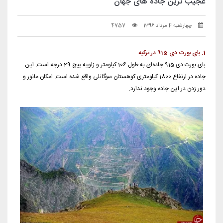
عجیب ترین جاده های جهان
چهارشنبه 4 مرداد 1396
4757
1. بای بورت دی 915 در ترکیه
بای بورت دی 915 جاده‌ای به طول 106 کیلومتر و زاویه پیچ 29 درجه است. این
جاده در ارتفاع 1800 کیلومتری کوهستان سوگانلی واقع شده است. امکان مانور و
دور زدن در این جاده وجود ندارد.