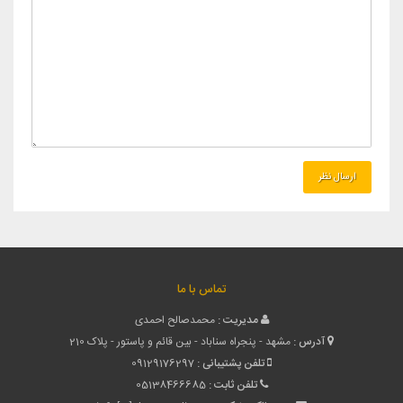
تماس با ما
مدیریت :
محمدصالح احمدی
آدرس :
مشهد - پنجراه سناباد - بین قائم و پاستور - پلاک 210
تلفن پشتیبانی :
09129176297
تلفن ثابت :
05138466685