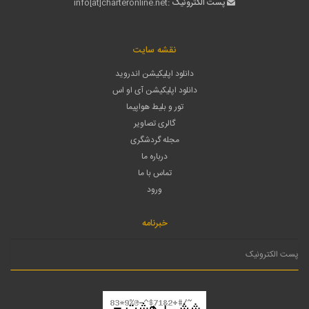
پست الکترونیک :
info[at]charteronline.net
نقشه سایت
دانلود اپلیکیشن اندروید
دانلود اپلیکیشن آی او اس
تور و بلیط هواپیما
گالری تصاویر
مجله گردشگری
درباره ما
تماس با ما
ورود
خبرنامه