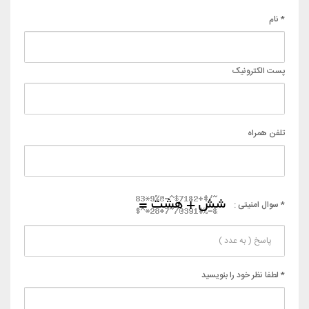
* نام
پست الکترونیک
تلفن همراه
* سوال امنیتی :
* لطفا نظر خود را بنویسید