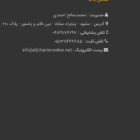
مدیریت :
محمدصالح احمدی
آدرس :
مشهد - پنجراه سناباد - بین قائم و پاستور - پلاک 210
تلفن پشتیبانی :
09129176297
تلفن ثابت :
05138466685
پست الکترونیک :
info[at]charteronline.net