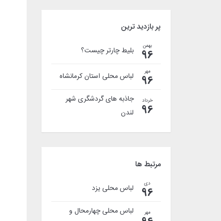
پر بازدید ترین
بهمن
بلیط چارتر چیست؟
96
مهر
لباس محلی استان کرمانشاه
96
جاذبه های گردشگری شهر
خرداد
96
لندن
مرتبط ها
دی
لباس محلی يزد
96
لباس محلی چهارمحال و
مهر