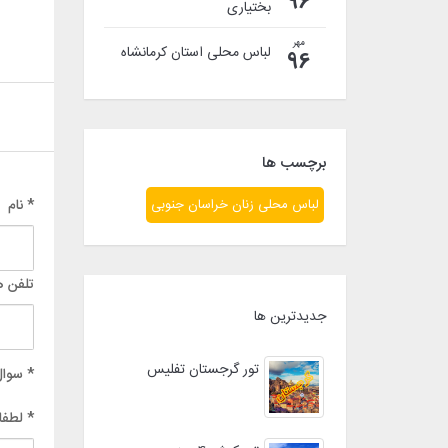
96
بختیاری
مهر
لباس محلی استان کرمانشاه
96
برچسب ها
* نام
لباس محلی زنان خراسان جنوبی
تلفن ه
جدیدترین ها
تور گرجستان تفلیس
* سوال
* لطفا