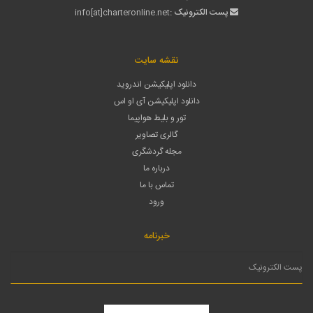
پست الکترونیک :
info[at]charteronline.net
نقشه سایت
دانلود اپلیکیشن اندروید
دانلود اپلیکیشن آی او اس
تور و بلیط هواپیما
گالری تصاویر
مجله گردشگری
درباره ما
تماس با ما
ورود
خبرنامه