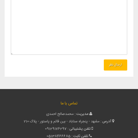
تماس با ما
مدیریت :
محمدصالح احمدی
آدرس :
مشهد - پنجراه سناباد - بین قائم و پاستور - پلاک 210
تلفن پشتیبانی :
09129176297
تلفن ثابت :
05138466685