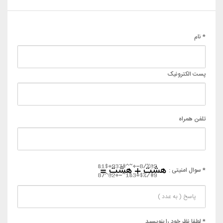
* نام
پست الکترونیک
تلفن همراه
* سوال امنیتی :
* لطفا نظر خود را بنویسید