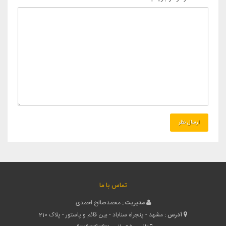
تماس با ما
مدیریت :
محمدصالح احمدی
آدرس :
مشهد - پنجراه سناباد - بین قائم و پاستور - پلاک 210