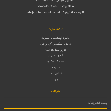
تلفن پشتیبانی :
09129176297
تلفن ثابت :
05138466685
پست الکترونیک :
info[at]charteronline.net
نقشه سایت
دانلود اپلیکیشن اندروید
دانلود اپلیکیشن آی او اس
تور و بلیط هواپیما
گالری تصاویر
مجله گردشگری
درباره ما
تماس با ما
ورود
خبرنامه