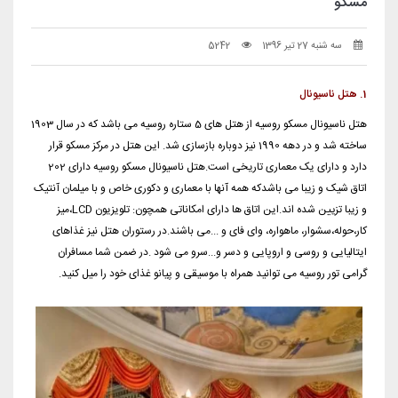
مسکو
سه شنبه 27 تیر 1396
5242
1. هتل ناسیونال
هتل ناسیونال مسکو روسیه از هتل های 5 ستاره روسیه می باشد که در سال 1903
ساخته شد و در دهه 1990 نیز دوباره بازسازی شد. این هتل در مرکز مسکو قرار
دارد و دارای یک معماری تاریخی است.هتل ناسیونال مسکو روسیه دارای 202
اتاق شیک و زیبا می باشدکه همه آنها با معماری و دکوری خاص و با میلمان آنتیک
و زیبا تزیین شده اند.این اتاق ها دارای امکاناتی همچون: تلویزیون LCD،میز
کار،حوله،سشوار، ماهواره، وای فای و ...می باشند.در رستوران هتل نیز غذاهای
ایتالیایی و روسی و اروپایی و دسر و...سرو می شود .در ضمن شما مسافران
گرامی تور روسیه می توانید همراه با موسیقی و پیانو غذای خود را میل کنید.