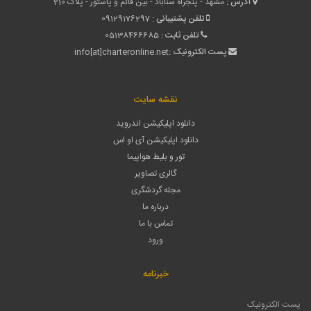
آدرس :
مشهد - پنجراه سناباد - بین قائم و پاستور - پلاک 210
تلفن پشتیبانی :
09129176297
تلفن ثابت :
05138466685
پست الکترونیک :
info[at]charteronline.net
نقشه سایت
دانلود اپلیکیشن اندروید
دانلود اپلیکیشن آی او اس
تور و بلیط هواپیما
گالری تصاویر
مجله گردشگری
درباره ما
تماس با ما
ورود
خبرنامه