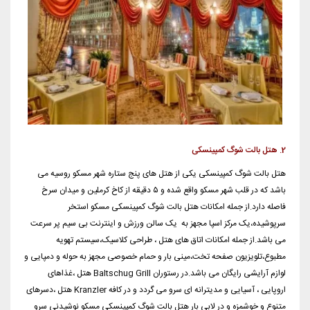
2. هتل بالت شوگ کمپینسکی
هتل بالت شوگ کمپینسکی یکی از هتل های پنج ستاره شهر مسکو روسیه می
باشد که در قلب شهر مسکو واقع شده و ۵ دقیقه از کاخ کرملین و میدان سرخ
فاصله دارد.
از جمله امکانات هتل بالت شوگ کمپینسکی مسکو استخر
سرپوشیده،یک مرکز اسپا مجهز به یک سالن ورزش و اینترنت بی سیم پر سرعت
می باشد.
از جمله امکانات اتاق های هتل ، طراحی کلاسیک،سیستم تهویه
مطبوع،تلویزیون صفحه تخت،مینی بار و حمام خصوصی مجهز به حوله و دمپایی و
لوازم آرایشی رایگان می باشد.
در رستوران Baltschug Grill هتل ،غذاهای
اروپایی ، آسیایی و مدیترانه ای سرو می گردد و در کافه Kranzler هتل ،دسرهای
متنوع و خوشمزه و در لابی بار هتل بالت شوگ کمپینسکی مسکو نوشیدنی سرو